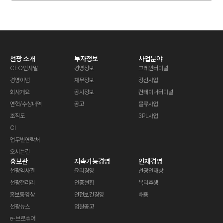
선광 소개
투자정보
사업분야
CEO인사말
경영정보
그레인터미널
경영이념
재무정보
정선사업
회사개요
공시정보
컨테이너터미널
연혁/수상내역
공고
물류사업
조직도
3PL사업
CI
업무별연락처
오시는길
홍보관
지속가능경영
인재경영
선광역사관
윤리경영
선광인재상
선광갤러리
인증현황
복리후생
홍보동영상
안전보건경영
채용
선광뉴스
입찰공고
e-브로슈어