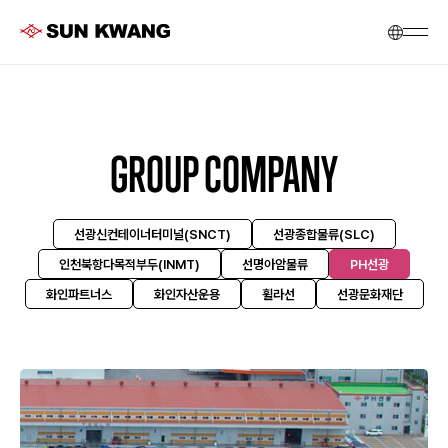
GROUP COMPANY
선광신컨테이너터미널(SNCT)
선광종합물류(SLC)
인천북항다목적부두(INMT)
선명아암물류
PH선광
화인파트너스
화인자산운용
휠라선
선광문화재단