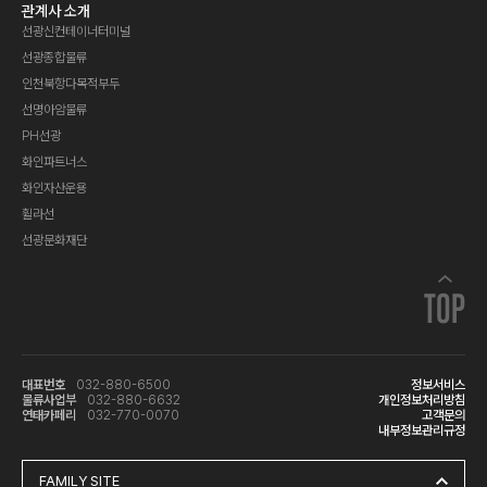
관계사 소개
선광신컨테이너터미널
선광종합물류
인천북항다목적부두
선명아암물류
PH선광
화인파트너스
화인자산운용
휠라선
선광문화재단
TOP
대표번호
032-880-6500
정보서비스
물류사업부
032-880-6632
개인정보처리방침
연태카페리
032-770-0070
고객문의
내부정보관리규정
FAMILY SITE