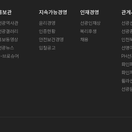
홍보관
지속가능경영
인재경영
관계
선광역사관
윤리경영
선광인재상
선광
선광갤러리
인증현황
복리후생
선광
홍보동영상
안전보건경영
채용
인천
선광뉴스
입찰공고
선명
e-브로슈어
PH선
화인
화인
휠라
선광