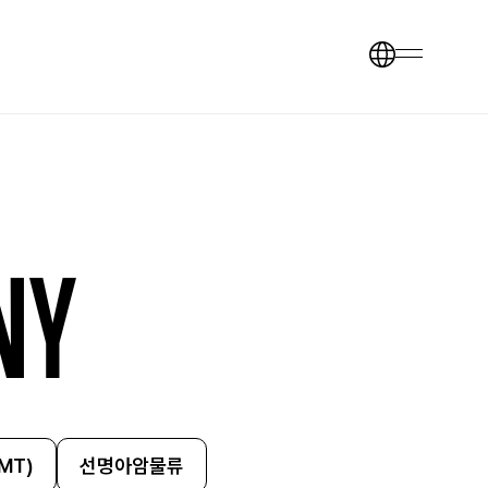
NY
MT)
선명아암물류