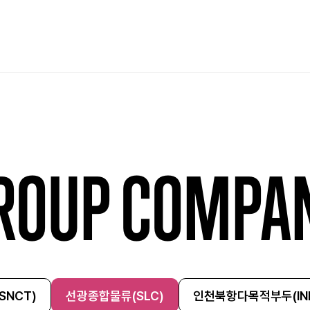
ROUP COMPA
NCT)
선광종합물류(SLC)
인천북항다목적부두(IN