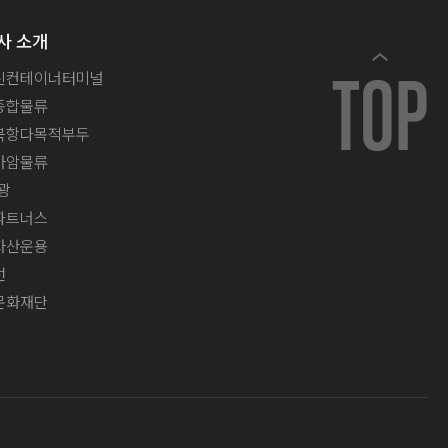
사 소개
신컨테이너터미널
TOP
종합물류
북항다목적부두
아암물류
광
파트너스
자산운용
선
문화재단