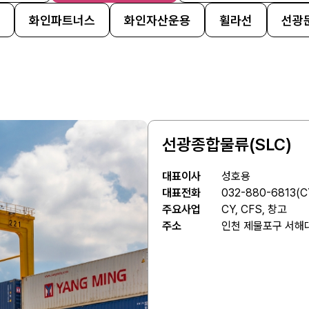
화인파트너스
화인자산운용
휠라선
선광
선광종합물류(SLC)
대표이사
성호용
대표전화
032-880-6813(C
주요사업
CY, CFS, 창고
주소
인천 제물포구 서해대